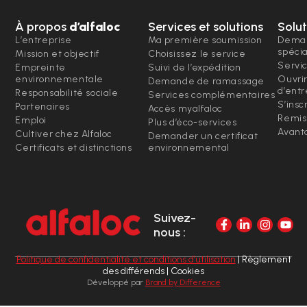
À propos
d’alfaloc
Services et solutions
Solut
L’entreprise
Ma première soumission
Deman
spéci
Mission et objectif
Choisissez le service
Servi
Empreinte
Suivi de l’expédition
environnementale
Ouvri
Demande de ramassage
d’entr
Responsabilité sociale
Services complémentaires
S’insc
Partenaires
Accès myalfaloc
Remis
Emploi
Plus d’éco-services
Avanta
Cultiver chez Alfaloc
Demander un certificat
Certificats et distinctions
environnemental
Suivez-
nous :
Politique de confidentialité et conditions d’utilisation
| Règlement
des différends | Cookies
Développé par
Brand by Difference