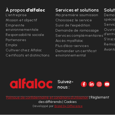
À propos
d’alfaloc
Services et solutions
Solut
L’entreprise
Ma première soumission
Deman
spéci
Mission et objectif
Choisissez le service
Servi
Empreinte
Suivi de l’expédition
environnementale
Ouvri
Demande de ramassage
d’entr
Responsabilité sociale
Services complémentaires
S’insc
Partenaires
Accès myalfaloc
Remis
Emploi
Plus d’éco-services
Avanta
Cultiver chez Alfaloc
Demander un certificat
Certificats et distinctions
environnemental
Suivez-
nous :
Politique de confidentialité et conditions d’utilisation
| Règlement
des différends | Cookies
Développé par
Brand by Difference