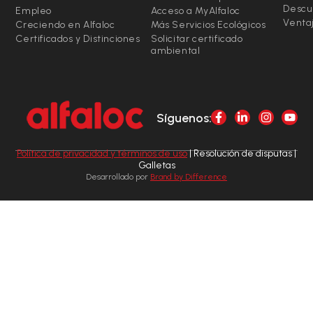
Descu
Empleo
Acceso a MyAlfaloc
Ventaj
Creciendo en Alfaloc
Más Servicios Ecológicos
Certificados y Distinciones
Solicitar certificado
ambiental
Síguenos:
Política de privacidad y términos de uso
| Resolución de disputas |
Galletas
Desarrollado por
Brand by Difference