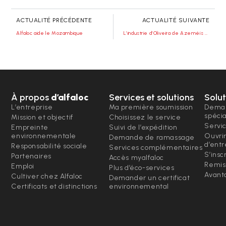
ACTUALITÉ PRÉCÉDENTE
ACTUALITÉ SUIVANTE
Alfaloc aide le Mozambique
L’industrie d’Oliveira de Azeméis et le rôle d’Alfaloc
À propos
d’alfaloc
Services et solutions
Solut
L’entreprise
Ma première soumission
Deman
spéci
Mission et objectif
Choisissez le service
Servi
Empreinte
Suivi de l’expédition
environnementale
Ouvri
Demande de ramassage
d’entr
Responsabilité sociale
Services complémentaires
S’insc
Partenaires
Accès myalfaloc
Remis
Emploi
Plus d’éco-services
Avanta
Cultiver chez Alfaloc
Demander un certificat
Certificats et distinctions
environnemental