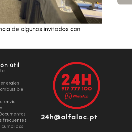
ncia de algunos invitados con
ón útil
nte
Generales
combustible
e envío
io
 Documentos
24h@alfaloc.pt
s frecuentes
 cumplidos