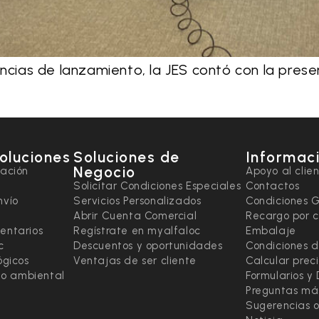
encias de lanzamiento, la JES contó con la prese
soluciones
Soluciones de
Informaci
Negocio
tación
Apoyo al clie
Solicitar Condiciones Especiales
Contactos
nvío
Servicios Personalizados
Condiciones 
Abrir Cuenta Comercial
Recargo por 
entarios
Regístrate en myalfaloc
Embalaje
c
Descuentos y oportunidades
Condiciones d
ógicos
Ventajas de ser cliente
Calcular prec
ado ambiental
Formularios y
Preguntas má
Sugerencias o