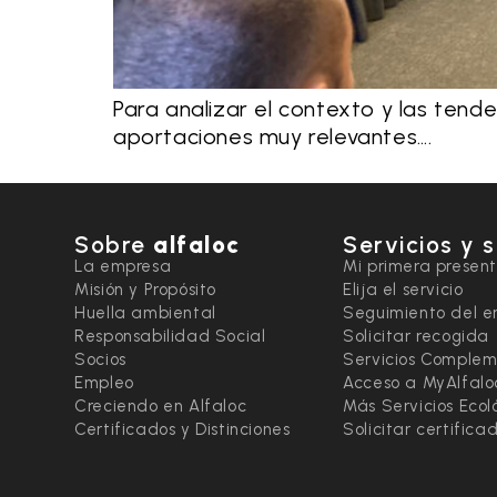
Para analizar el contexto y las tend
aportaciones muy relevantes….
Sobre
alfaloc
Servicios y 
La empresa
Mi primera presen
Misión y Propósito
Elija el servicio
Huella ambiental
Seguimiento del e
Responsabilidad Social
Solicitar recogida
Socios
Servicios Complem
Empleo
Acceso a MyAlfalo
Creciendo en Alfaloc
Más Servicios Ecol
Certificados y Distinciones
Solicitar certific