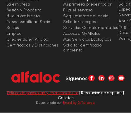
La empresa
Mi primera presentación
Solici
Espec
Misión y Propósito
Elija el servicio
Servic
Huella ambiental
Seguimiento del envío
Abrir
Responsabilidad Social
Solicitar recogida
Regíst
Socios
Servicios Complementarios
Descu
Empleo
Acceso a MyAlfaloc
Ventaj
Creciendo en Alfaloc
Más Servicios Ecológicos
Certificados y Distinciones
Solicitar certificado
ambiental
Síguenos:
Política de privacidad y términos de uso
| Resolución de disputas |
Galletas
Desarrollado por
Brand by Difference