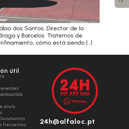
io dos Santos, Director de la
 Braga y Barcelos. Tratemos de
onfinamiento, cómo está siendo […]
ón útil
nte
Generales
combustible
e envío
io
 Documentos
24h@alfaloc.pt
s frecuentes