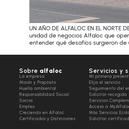
UN AÑO DE ALFALOC EN EL NORTE DE 
unidad de negocios Alfaloc que oper
entender qué desafíos surgieron de u
Sobre
alfaloc
Servicios y 
La empresa
Mi primera presen
Misión y Propósito
Elija el servicio
Huella ambiental
Seguimiento del e
Responsabilidad Social
Solicitar recogida
Socios
Servicios Complem
Empleo
Acceso a MyAlfalo
Creciendo en Alfaloc
Más Servicios Ecol
Certificados y Distinciones
Solicitar certific