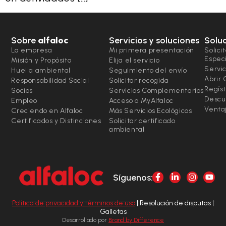
Sobre
alfaloc
Servicios y soluciones
Solu
La empresa
Mi primera presentación
Solici
Espec
Misión y Propósito
Elija el servicio
Servic
Huella ambiental
Seguimiento del envío
Abrir
Responsabilidad Social
Solicitar recogida
Regíst
Socios
Servicios Complementarios
Descu
Empleo
Acceso a MyAlfaloc
Ventaj
Creciendo en Alfaloc
Más Servicios Ecológicos
Certificados y Distinciones
Solicitar certificado
ambiental
Síguenos:
Política de privacidad y términos de uso
| Resolución de disputas |
Galletas
Desarrollado por
Brand by Difference