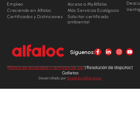
Descu
Empleo
Acceso a MyAlfaloc
Ventaj
Creciendo en Alfaloc
Más Servicios Ecológicos
Certificados y Distinciones
Solicitar certificado
ambiental
Síguenos:
Política de privacidad y términos de uso
| Resolución de disputas |
Galletas
Desarrollado por
Brand by Difference