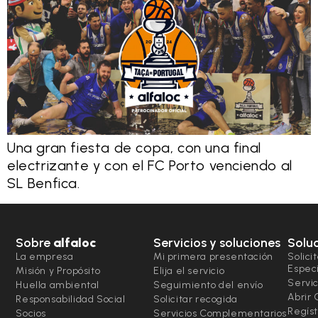
Una gran fiesta de copa, con una final
electrizante y con el FC Porto venciendo al
SL Benfica.
Sobre
alfaloc
Servicios y soluciones
Solu
La empresa
Mi primera presentación
Solici
Espec
Misión y Propósito
Elija el servicio
Servic
Huella ambiental
Seguimiento del envío
Abrir
Responsabilidad Social
Solicitar recogida
Regíst
Socios
Servicios Complementarios