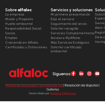
Sobre
alfaloc
Servicios y soluciones
Solu
La empresa
Mi primera presentación
Solici
Espec
Misión y Propósito
Elija el servicio
Servic
Huella ambiental
Seguimiento del envío
Abrir
Responsabilidad Social
Solicitar recogida
Regíst
Socios
Servicios Complementarios
Descu
Empleo
Acceso a MyAlfaloc
Ventaj
Creciendo en Alfaloc
Más Servicios Ecológicos
Certificados y Distinciones
Solicitar certificado
ambiental
Síguenos:
Política de privacidad y términos de uso
| Resolución de disputas |
Galletas
Desarrollado por
Brand by Difference