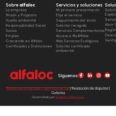
Sobre
alfaloc
Servicios y soluciones
Solu
La empresa
Mi primera presentación
Solici
Espec
Misión y Propósito
Elija el servicio
Servic
Huella ambiental
Seguimiento del envío
Abrir
Responsabilidad Social
Solicitar recogida
Regíst
Socios
Servicios Complementarios
Descu
Empleo
Acceso a MyAlfaloc
Ventaj
Creciendo en Alfaloc
Más Servicios Ecológicos
Certificados y Distinciones
Solicitar certificado
ambiental
Síguenos:
Política de privacidad y términos de uso
| Resolución de disputas |
Galletas
Desarrollado por
Brand by Difference