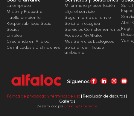
La empresa
Mi primera presentación
Solici
Espec
Misión y Propósito
Elija el servicio
Servic
Huella ambiental
Seguimiento del envío
Abrir
Responsabilidad Social
Solicitar recogida
Regíst
Socios
Servicios Complementarios
Descu
Empleo
Acceso a MyAlfaloc
Ventaj
Creciendo en Alfaloc
Más Servicios Ecológicos
Certificados y Distinciones
Solicitar certificado
ambiental
Síguenos:
Política de privacidad y términos de uso
| Resolución de disputas |
Galletas
Desarrollado por
Brand by Difference