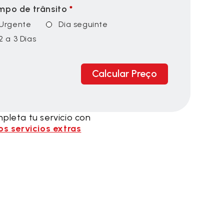
mpo de trânsito
*
Urgente
Dia seguinte
2 a 3 Dias
Calcular Preço
pleta tu servicio con
os servicios extras