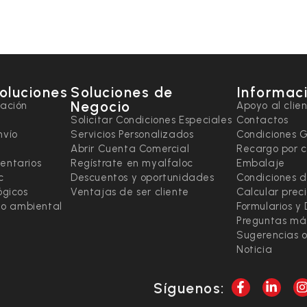
soluciones
Soluciones de
Informaci
Negocio
tación
Apoyo al clie
Solicitar Condiciones Especiales
Contactos
nvío
Servicios Personalizados
Condiciones 
Abrir Cuenta Comercial
Recargo por 
entarios
Regístrate en myalfaloc
Embalaje
c
Descuentos y oportunidades
Condiciones d
ógicos
Ventajas de ser cliente
Calcular prec
ado ambiental
Formularios y
Preguntas má
Sugerencias o
Noticia
Síguenos: