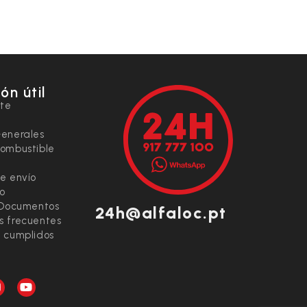
ón útil
nte
Generales
combustible
e envío
io
 Documentos
24h@alfaloc.pt
s frecuentes
 cumplidos