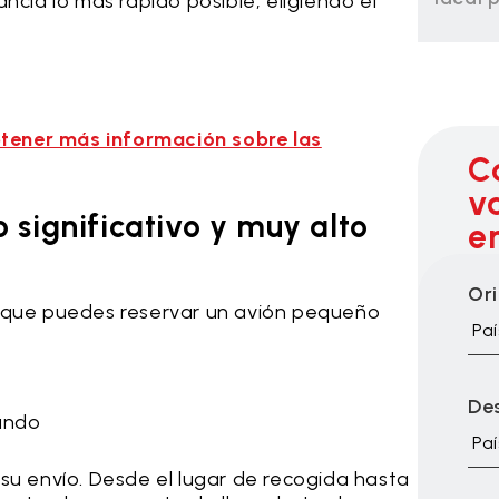
ía lo más rápido posible, eligiendo el
tener más información sobre las
C
v
significativo y muy alto
e
Or
 el que puedes reservar un avión pequeño
Paí
De
mundo
Paí
su envío. Desde el lugar de recogida hasta