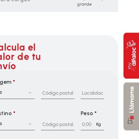
grande
alcula el
alor de tu
nvío
igem
*
s
stino
*
Peso
*
s
Kg