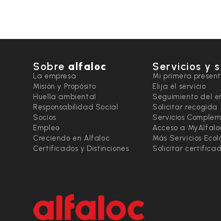
Sobre
alfaloc
Servicios y 
La empresa
Mi primera presen
Misión y Propósito
Elija el servicio
Huella ambiental
Seguimiento del e
Responsabilidad Social
Solicitar recogida
Socios
Servicios Complem
Empleo
Acceso a MyAlfalo
Creciendo en Alfaloc
Más Servicios Ecol
Certificados y Distinciones
Solicitar certific