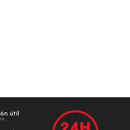
ón útil
nte