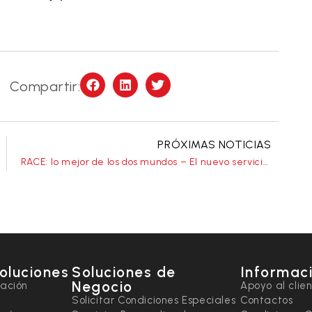
Compartir:
PRÓXIMAS NOTICIAS
RACE: lo mejor de los dos mundos – El nuevo servicio de Alfaloc
soluciones
Soluciones de
Informaci
Negocio
tación
Apoyo al clie
Solicitar Condiciones Especiales
Contactos