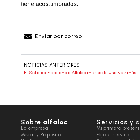
tiene acostumbrados.
Enviar por correo
NOTICIAS ANTERIORES
El Sello de Excelencia Alfaloc merecido una vez más
Sobre
alfaloc
Servicios y 
La empresa
Mi primera presen
Misión y Propósito
Elija el servicio