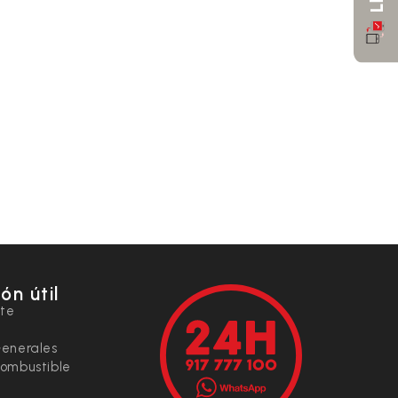
ón útil
nte
Generales
combustible