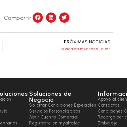
Compartir:
PRÓXIMAS NOTICIAS
La vida da muchas vueltas
soluciones
Soluciones de
Informaci
Negocio
tación
Apoyo al clie
Solicitar Condiciones Especiales
Contactos
nvío
Servicios Personalizados
Condiciones 
Abrir Cuenta Comercial
Recargo por 
entarios
Regístrate en myalfaloc
Embalaje