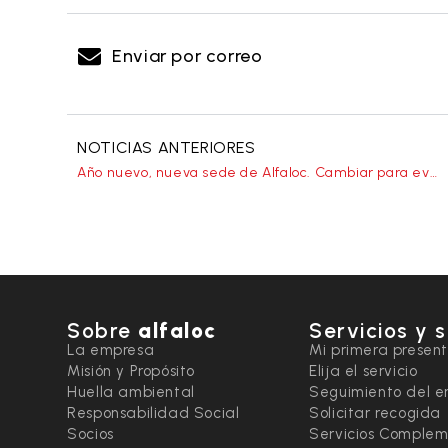
Enviar por correo
NOTICIAS ANTERIORES
Año nuevo, nueva sede de Alfaloc. Cambiar para evolucionar
Sobre
alfaloc
Servicios y 
La empresa
Mi primera presen
Misión y Propósito
Elija el servicio
Huella ambiental
Seguimiento del e
Responsabilidad Social
Solicitar recogida
Socios
Servicios Complem