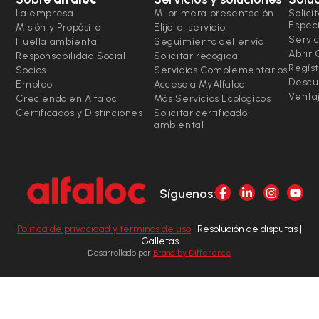
La empresa
Mi primera presentación
Solici
Espec
Misión y Propósito
Elija el servicio
Servic
Huella ambiental
Seguimiento del envío
Abrir
Responsabilidad Social
Solicitar recogida
Regíst
Socios
Servicios Complementarios
Descu
Empleo
Acceso a MyAlfaloc
Ventaj
Creciendo en Alfaloc
Más Servicios Ecológicos
Certificados y Distinciones
Solicitar certificado
ambiental
Síguenos:
Política de privacidad y términos de uso
| Resolución de disputas |
Galletas
Desarrollado por
Brand by Difference