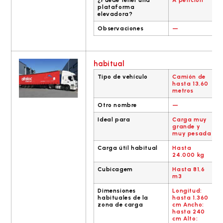
¿Puede tener una
A petición
plataforma
elevadora?
Observaciones
—
habitual
Tipo de vehículo
Camión de
hasta 13,60
metros
Otro nombre
—
Ideal para
Carga muy
grande y
muy pesada
Carga útil habitual
Hasta
24.000 kg
Cubicagem
Hasta 81,6
m3
Dimensiones
Longitud:
habituales de la
hasta 1.360
zona de carga
cm Ancho:
hasta 240
cm Alto: