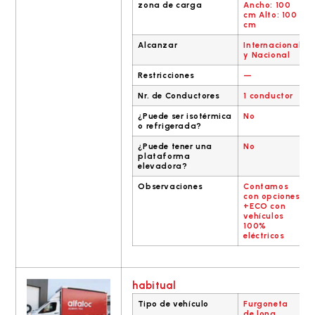
zona de carga
Ancho: 100
cm Alto: 100
cm
Alcanzar
Internacional
y Nacional
Restricciones
—
Nr. de Conductores
1 conductor
¿Puede ser isotérmica
No
o refrigerada?
¿Puede tener una
No
plataforma
elevadora?
Observaciones
Contamos
con opciones
+ECO con
vehículos
100%
eléctricos
habitual
Tipo de vehículo
Furgoneta
de lona