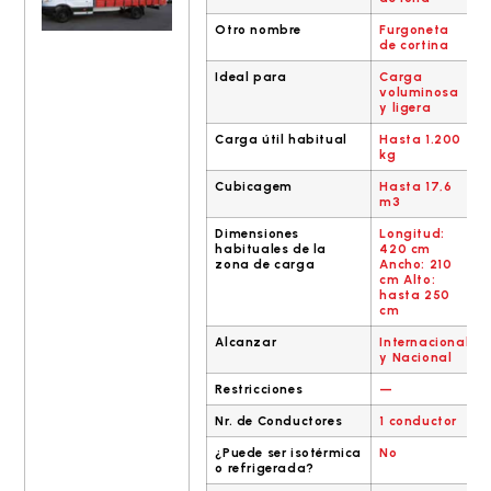
Otro nombre
Furgoneta
de cortina
Ideal para
Carga
voluminosa
y ligera
Carga útil habitual
Hasta 1.200
kg
Cubicagem
Hasta 17,6
m3
Dimensiones
Longitud:
habituales de la
420 cm
zona de carga
Ancho: 210
cm Alto:
hasta 250
cm
Alcanzar
Internacional
y Nacional
Restricciones
—
Nr. de Conductores
1 conductor
¿Puede ser isotérmica
No
o refrigerada?