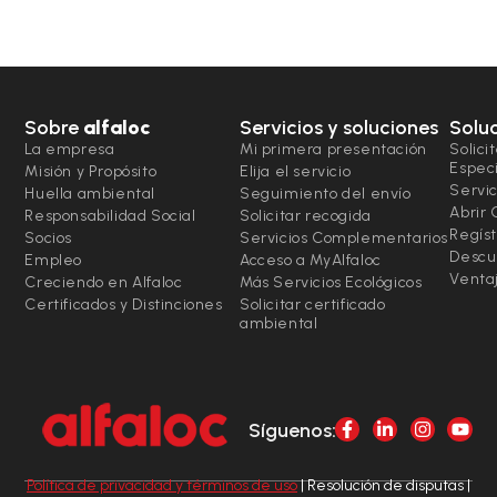
Sobre
alfaloc
Servicios y soluciones
Solu
La empresa
Mi primera presentación
Solici
Espec
Misión y Propósito
Elija el servicio
Servic
Huella ambiental
Seguimiento del envío
Abrir
Responsabilidad Social
Solicitar recogida
Regíst
Socios
Servicios Complementarios
Descu
Empleo
Acceso a MyAlfaloc
Ventaj
Creciendo en Alfaloc
Más Servicios Ecológicos
Certificados y Distinciones
Solicitar certificado
ambiental
Síguenos:
Política de privacidad y términos de uso
| Resolución de disputas |