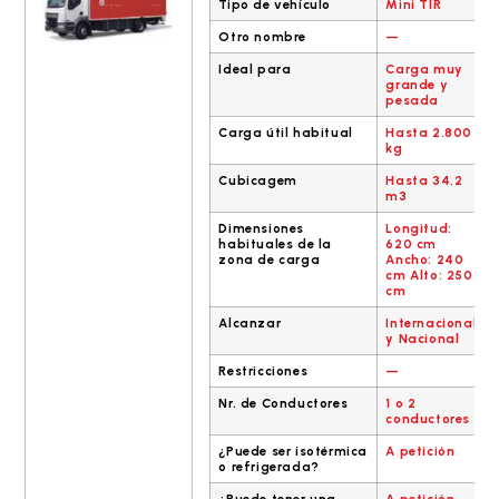
Tipo de vehículo
Mini TIR
Otro nombre
—
Ideal para
Carga muy
grande y
pesada
Carga útil habitual
Hasta 2.800
kg
Cubicagem
Hasta 34,2
m3
Dimensiones
Longitud:
habituales de la
620 cm
zona de carga
Ancho: 240
cm Alto: 250
cm
Alcanzar
Internacional
y Nacional
Restricciones
—
Nr. de Conductores
1 o 2
conductores
¿Puede ser isotérmica
A petición
o refrigerada?