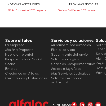
NOTICIAS ANTERIORES
PRÓXIMAS NOTICIAS
Alfaloc Convention 2017: Un gran equipo
Trofeos Call Center 2017: ¡Alfaloc debutó a lo grande!
Sobre
alfaloc
Servicios y soluciones
Solu
La empresa
Mi primera presentación
Solici
Espec
Misión y Propósito
Elija el servicio
Servic
Huella ambiental
Seguimiento del envío
Abrir
Responsabilidad Social
Solicitar recogida
Regíst
Socios
Servicios Complementarios
Descu
Empleo
Acceso a MyAlfaloc
Ventaj
Creciendo en Alfaloc
Más Servicios Ecológicos
Certificados y Distinciones
Solicitar certificado
ambiental
Síguenos: