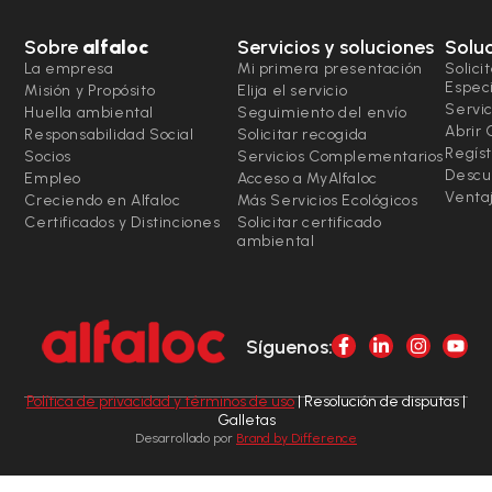
Sobre
alfaloc
Servicios y soluciones
Solu
La empresa
Mi primera presentación
Solici
Espec
Misión y Propósito
Elija el servicio
Servic
Huella ambiental
Seguimiento del envío
Abrir
Responsabilidad Social
Solicitar recogida
Regíst
Socios
Servicios Complementarios
Descu
Empleo
Acceso a MyAlfaloc
Ventaj
Creciendo en Alfaloc
Más Servicios Ecológicos
Certificados y Distinciones
Solicitar certificado
ambiental
Síguenos:
Política de privacidad y términos de uso
| Resolución de disputas |
Galletas
Desarrollado por
Brand by Difference