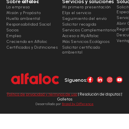
Sobre
alfaloc
Servicios y soluciones
Solu
La empresa
Mi primera presentación
Solici
Espec
Misión y Propósito
Elija el servicio
Servic
Huella ambiental
Seguimiento del envío
Abrir
Responsabilidad Social
Solicitar recogida
Regíst
Socios
Servicios Complementarios
Descu
Empleo
Acceso a MyAlfaloc
Ventaj
Creciendo en Alfaloc
Más Servicios Ecológicos
Certificados y Distinciones
Solicitar certificado
ambiental
Síguenos:
Política de privacidad y términos de uso
| Resolución de disputas |
Galletas
Desarrollado por
Brand by Difference