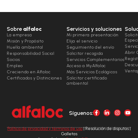
Sobre
alfaloc
Servicios y soluciones
Solu
La empresa
Mi primera presentación
Solici
Espec
Misión y Propósito
Elija el servicio
Servic
Huella ambiental
Seguimiento del envío
Abrir
Responsabilidad Social
Solicitar recogida
Regíst
Socios
Servicios Complementarios
Descu
Empleo
Acceso a MyAlfaloc
Ventaj
Creciendo en Alfaloc
Más Servicios Ecológicos
Certificados y Distinciones
Solicitar certificado
ambiental
Síguenos:
Política de privacidad y términos de uso
| Resolución de disputas |
Galletas