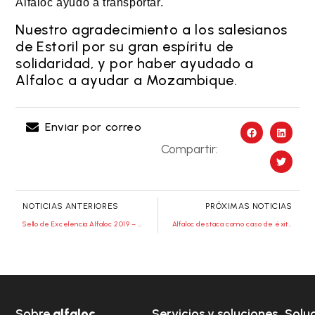
Alfaloc ayudó a transportar.
Nuestro agradecimiento a los salesianos
de Estoril por su gran espíritu de
solidaridad, y por haber ayudado a
Alfaloc a ayudar a Mozambique.
Enviar por correo
Compartir:
NOTICIAS ANTERIORES
PRÓXIMAS NOTICIAS
Sello de Excelencia Alfaloc 2019 – otorgado por APAT
Alfaloc destaca como caso de éxito en tecnologías
Sobre
alfaloc
Servicios y soluciones
Solu