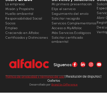
La empresa
Mi primera presentación
Solici
Espec
Misión y Propósito
Elija el servicio
Servic
Huella ambiental
Seguimiento del envío
Abrir
Responsabilidad Social
Solicitar recogida
Regíst
Socios
Servicios Complementarios
Descu
Empleo
Acceso a MyAlfaloc
Ventaj
Creciendo en Alfaloc
Más Servicios Ecológicos
Certificados y Distinciones
Solicitar certificado
ambiental
Síguenos:
Política de privacidad y términos de uso
| Resolución de disputas |
Galletas
Desarrollado por
Brand by Difference